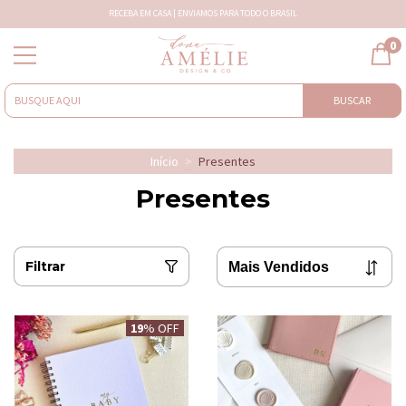
RECEBA EM CASA | ENVIAMOS PARA TODO O BRASIL
0
BUSCAR
Início
>
Presentes
Presentes
Filtrar
19
% OFF